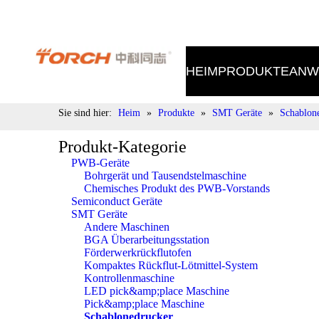
Tel.: 400-998-9522 E-Mail: sales@torch.cc
HEIM
PRODUKTE
ANW
Sie sind hier:
Heim
»
Produkte
»
SMT Geräte
»
Schablon
Produkt-Kategorie
PWB-Geräte
Bohrgerät und Tausendstelmaschine
Chemisches Produkt des PWB-Vorstands
Semiconduct Geräte
SMT Geräte
Andere Maschinen
BGA Überarbeitungsstation
Förderwerkrückflutofen
Kompaktes Rückflut-Lötmittel-System
Kontrollenmaschine
LED pick&amp;place Maschine
Pick&amp;place Maschine
Schablonedrucker