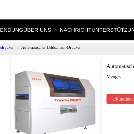
E
ENDUNG
ÜBER UNS
NACHRICHT
UNTERSTÜTZU
edrucker
»
Automatischer Bildschirm-Drucker
Automatisch
Menge:
erkundigen