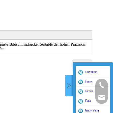
paste-Bildschirmdrucker Suitable der hohen Präzision
fen
Nächste:
Lina/Лина
Sunny
400-998-
Pamela
sales@tor
Yana
Jenny Yang