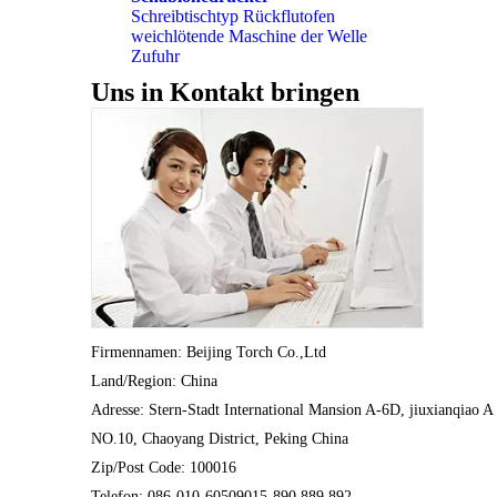
Schreibtischtyp Rückflutofen
weichlötende Maschine der Welle
Zufuhr
Uns in Kontakt bringen
Firmennamen: Beijing Torch Co.,Ltd
Land/Region: China
Adresse: Stern-Stadt International Mansion A-6D, jiuxianqiao A
NO.10, Chaoyang District, Peking China
Zip/Post Code: 100016
Telefon: 086-010-60509015-890.889.892