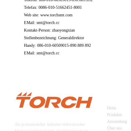
Telefax: 0086-010-51662451-8001
Web site: www.torchsmt.com
EMail: smt@torch.cc
Kontakt-Person: zhaoyongxian
Stellenbezeichnung: Generaldirektor
Handy: 086-010-60509015-890.889.892
EMail: smt@torch.cc
SCHNELL
Heim
Beijing Torch Co., Ltd
Produkte
Anwendung
Als professioneller Anbieter elektronischer
Über uns