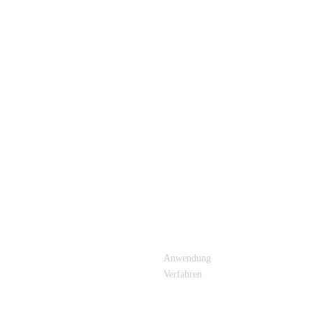
E LINKS
PRODUKTKATEGORIE
Anwendung
Verfahren