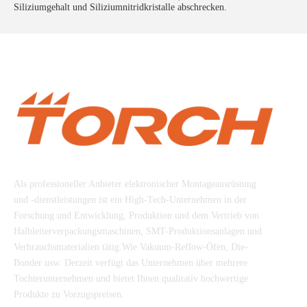
Siliziumgehalt und Siliziumnitridkristalle abschrecken.
Beijing Torch Co., Ltd
Als professioneller Anbieter elektronischer Montageausrüstung
und -dienstleistungen ist ein High-Tech-Unternehmen in der
Forschung und Entwicklung, Produktion und dem Vertrieb von
Halbleiterverpackungsmaschinen, SMT-Produktionsanlagen und
Verbrauchsmaterialien tätig.Wie Vakuum-Reflow-Öfen, Die-
Bonder usw. Derzeit verfügt das Unternehmen über mehrere
Tochterunternehmen und bietet Ihnen qualitativ hochwertige
Produkte zu Vorzugspreisen.