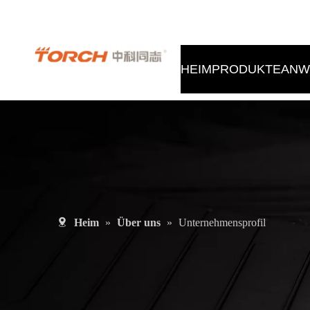
Tel.: 400-998-9522 E-Mail: sales@torch.cc
HEIM
PRODUKTE
ANW
Heim
»
Über uns
»
Unternehmensprofil