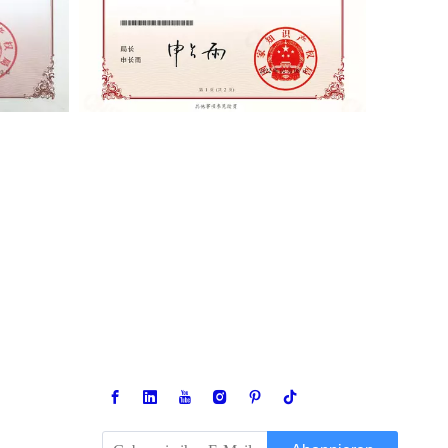
KONTAKTIERE UNS

Tel.:
400-998-9522 /
+86-137-0131-4315

Adresse: Nr. 7, Lijing Road, Bezirk Pukou,
Nanjing, Jiangsu, China

E-Mail:sales@torch.cc