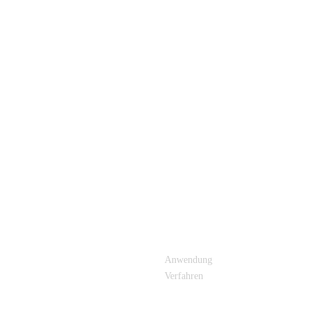
E LINKS
PRODUKTKATEGORIE
Anwendung
Verfahren