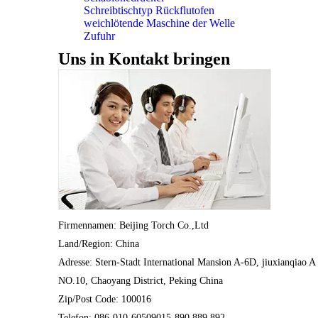
Schreibtischtyp Rückflutofen
weichlötende Maschine der Welle
Zufuhr
Uns in Kontakt bringen
Firmennamen: Beijing Torch Co.,Ltd
Land/Region: China
Adresse: Stern-Stadt International Mansion A-6D, jiuxianqiao A
NO.10, Chaoyang District, Peking China
Zip/Post Code: 100016
Telefon: 086-010-60509015-890.889.892