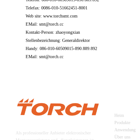
Telefax: 0086-010-51662451-8001
Web site: www.torchsmt.com
EMail: smt@torch.cc
Kontakt-Person: zhaoyongxian
Stellenbezeichnung: Generaldirektor
Handy: 086-010-60509015-890.889.892
EMail: smt@torch.cc
SCHNELL
Heim
Beijing Torch Co., Ltd
Produkte
Anwendung
Als professioneller Anbieter elektronischer
Über uns