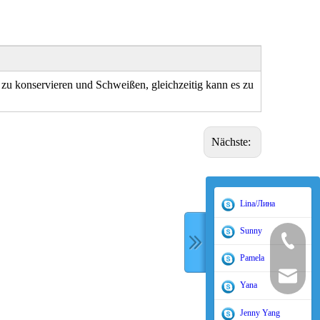
u konservieren und Schweißen, gleichzeitig kann es zu
Nächste:
Lina/Лина
Sunny
400-998-
Pamela
sales@tor
Yana
Jenny Yang