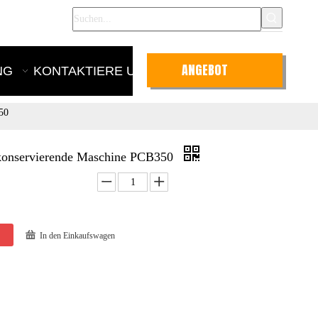
nglish
ANGEBOT
NG
KONTAKTIERE UNS
ANFRAGEN
50
konservierende Maschine PCB350
In den Einkaufswagen