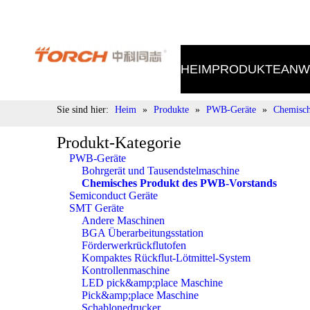
Tel.: 400-998-9522 E-Mail: sales@torch.cc
HEIM
PRODUKTE
ANW
Sie sind hier:
Heim
»
Produkte
»
PWB-Geräte
»
Chemisch
Produkt-Kategorie
PWB-Geräte
Bohrgerät und Tausendstelmaschine
Chemisches Produkt des PWB-Vorstands
Semiconduct Geräte
SMT Geräte
Andere Maschinen
BGA Überarbeitungsstation
Förderwerkrückflutofen
Kompaktes Rückflut-Lötmittel-System
Kontrollenmaschine
LED pick&amp;place Maschine
Pick&amp;place Maschine
Schablonedrucker