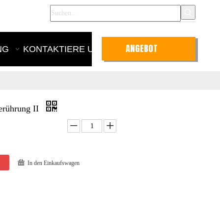
nglish
ANGEBOT
NG
KONTAKTIERE UNS
ANFRAGEN
erührung II
In den Einkaufswagen