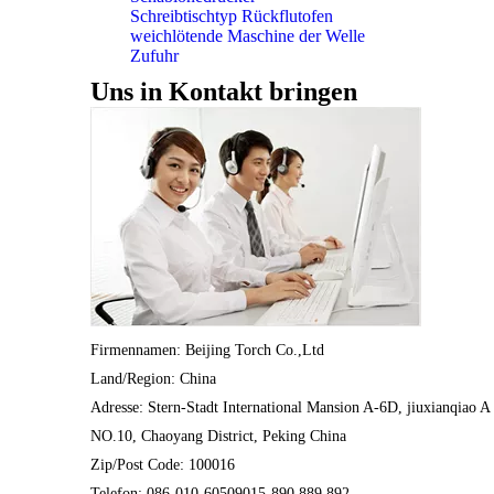
Schreibtischtyp Rückflutofen
weichlötende Maschine der Welle
Zufuhr
Uns in Kontakt bringen
Firmennamen: Beijing Torch Co.,Ltd
Land/Region: China
Adresse: Stern-Stadt International Mansion A-6D, jiuxianqiao A
NO.10, Chaoyang District, Peking China
Zip/Post Code: 100016
Telefon: 086-010-60509015-890.889.892