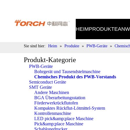
Tel.: 400-998-9522 E-Mail: sales@torch.cc
HEIM
PRODUKTE
ANW
Sie sind hier:
Heim
»
Produkte
»
PWB-Geräte
»
Chemisch
Produkt-Kategorie
PWB-Geräte
Bohrgerät und Tausendstelmaschine
Chemisches Produkt des PWB-Vorstands
Semiconduct Geräte
SMT Geräte
Andere Maschinen
BGA Überarbeitungsstation
Förderwerkrückflutofen
Kompaktes Rückflut-Lötmittel-System
Kontrollenmaschine
LED pick&amp;place Maschine
Pick&amp;place Maschine
Schablonedrucker