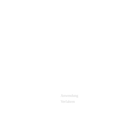
E LINKS
PRODUKTKATEGORIE
Anwendung
Verfahren