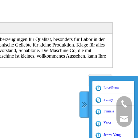
ugungen für Qualität, besonders für Labor in der
nische Geliebte für kleine Produktion. Klage für alles
vorstand, Schablone. Die Maschine Co, die mit
 Maschine ist kleines, vollkommenes Aussehen, kann Ihre
Nächste:
Lina/Лина
Sunny
400-998-
Pamela
sales@tor
Yana
Jenny Yang