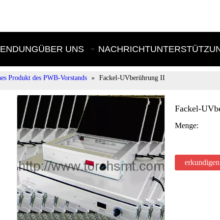
E
ENDUNG
ÜBER UNS
NACHRICHT
UNTERSTÜTZU
es Produkt des PWB-Vorstands
»
Fackel-UVberührung II
Fackel-UVb
Menge:
erkundigen