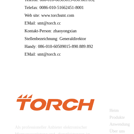
Telefax: 0086-010-51662451-8001
Web site: www.torchsmt.com
EMail: smt@torch.cc
Kontakt-Person: zhaoyongxian
Stellenbezeichnung: Generaldirektor
Handy: 086-010-60509015-890.889.892
EMail: smt@torch.cc
SCHNELL
Heim
Beijing Torch Co., Ltd
Produkte
Anwendung
Als professioneller Anbieter elektronischer
Über uns