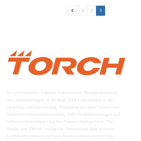
1
2
3
Beijing Torch Co., Ltd
Als professioneller Anbieter elektronischer Montageausrüstung
und -dienstleistungen ist ein High-Tech-Unternehmen in der
Forschung und Entwicklung, Produktion und dem Vertrieb von
Halbleiterverpackungsmaschinen, SMT-Produktionsanlagen und
Verbrauchsmaterialien tätig.Wie Vakuum-Reflow-Öfen, Die-
Bonder usw. Derzeit verfügt das Unternehmen über mehrere
Tochterunternehmen und bietet Ihnen qualitativ hochwertige