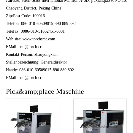
Adresse: Stern-Stadt International Mansion A-6D, jiuxianqiao A NO.10,
Chaoyang District, Peking China
Zip/Post Code: 100016
Telefon: 086-010-60509015-890.889.892
Telefax: 0086-010-51662451-8001
Web site: www.torchsmt.com
EMail: smt@torch.cc
Kontakt-Person: zhaoyongxian
Stellenbezeichnung: Generaldirektor
Handy: 086-010-60509015-890.889.892
EMail: smt@torch.cc
Pick&amp;place Maschine