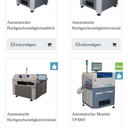
Automatisches
Automatische
Hochgeschwindigkeitsanblick
Hochgeschwindigkeitsvisional
mounter TP50V6
pick&amp;place Maschine
TP60V
erkundigen
erkundigen
Automatische
Automatisches Mounter
Hochgeschwindigkeitsvisional
TP300V
pick&amp;place Maschine