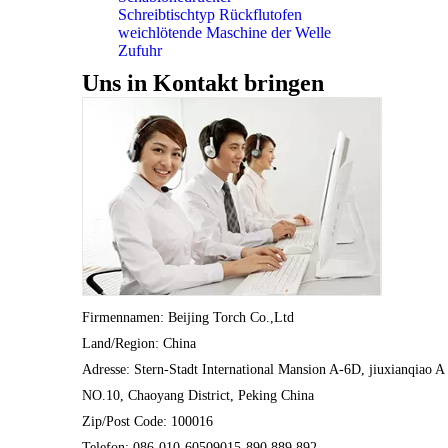
Schreibtischtyp Rückflutofen
weichlötende Maschine der Welle
Zufuhr
Uns in Kontakt bringen
Firmennamen: Beijing Torch Co.,Ltd
Land/Region: China
Adresse: Stern-Stadt International Mansion A-6D, jiuxianqiao A
NO.10, Chaoyang District, Peking China
Zip/Post Code: 100016
Telefon: 086-010-60509015-890.889.892