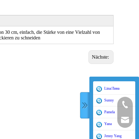
on 30 cm, einfach, die Stärke von eine Vielzahl von
ckieren zu schneiden
Nächste:
Lina/Лина
Sunny
400-998-
Pamela
sales@tor
Yana
Jenny Yang