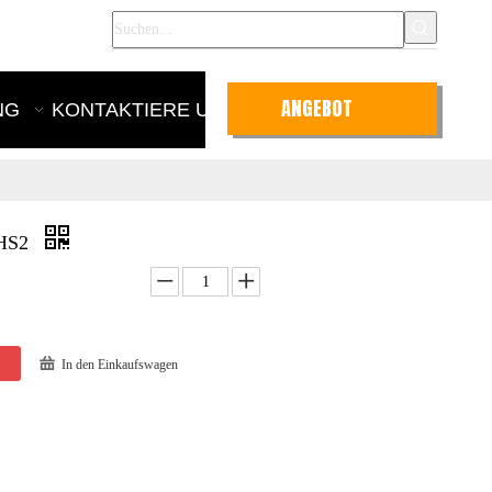
nglish
ANGEBOT
NG
KONTAKTIERE UNS
ANFRAGEN
 HS2
In den Einkaufswagen