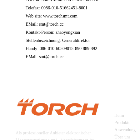
Telefax: 0086-010-51662451-8001
Web site: www.torchsmt.com
EMail: smt@torch.cc
Kontakt-Person: zhaoyongxian
Stellenbezeichnung: Generaldirektor
Handy: 086-010-60509015-890.889.892
EMail: smt@torch.cc
SCHNELL
Heim
Beijing Torch Co., Ltd
Produkte
Anwendung
Als professioneller Anbieter elektronischer
Über uns