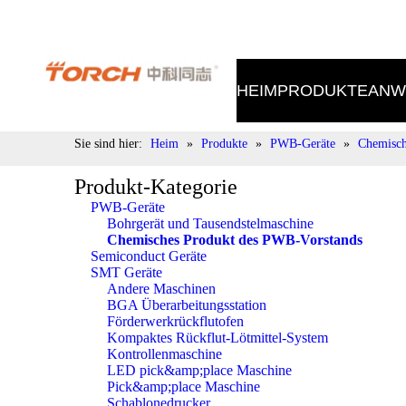
Tel.: 400-998-9522 E-Mail: sales@torch.cc
HEIM
PRODUKTE
ANW
Sie sind hier:
Heim
»
Produkte
»
PWB-Geräte
»
Chemisch
Produkt-Kategorie
PWB-Geräte
Bohrgerät und Tausendstelmaschine
Chemisches Produkt des PWB-Vorstands
Semiconduct Geräte
SMT Geräte
Andere Maschinen
BGA Überarbeitungsstation
Förderwerkrückflutofen
Kompaktes Rückflut-Lötmittel-System
Kontrollenmaschine
LED pick&amp;place Maschine
Pick&amp;place Maschine
Schablonedrucker