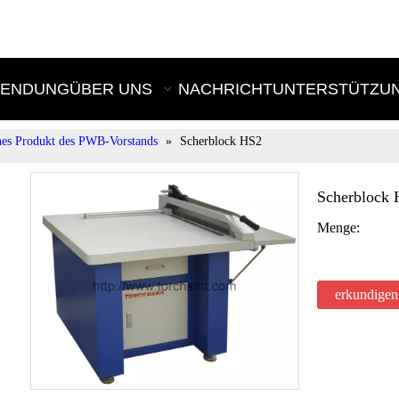
E
ENDUNG
ÜBER UNS
NACHRICHT
UNTERSTÜTZU
es Produkt des PWB-Vorstands
»
Scherblock HS2
Scherblock
Menge:
erkundigen