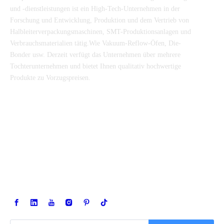
und -dienstleistungen ist ein High-Tech-Unternehmen in der
Forschung und Entwicklung, Produktion und dem Vertrieb von
Halbleiterverpackungsmaschinen, SMT-Produktionsanlagen und
Verbrauchsmaterialien tätig.Wie Vakuum-Reflow-Öfen, Die-
Bonder usw. Derzeit verfügt das Unternehmen über mehrere
Tochterunternehmen und bietet Ihnen qualitativ hochwertige
Produkte zu Vorzugspreisen.
SCHNELLE LINKS
PRODUKTKATEGORIE
KONTAKTIERE UNS

Tel.:
400-998-9522 /
+86-137-0131-4315

Adresse: Nr. 7, Lijing Road, Bezirk Pukou, Nanjing, Jiangsu, China

E-Mail:sales@torch.cc