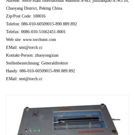
Adresse: Stern-Stadt International Mansion A-6D, jiuxianqiao A NO.10,
Chaoyang District, Peking China
Zip/Post Code: 100016
Telefon: 086-010-60509015-890.889.892
Telefax: 0086-010-51662451-8001
Web site: www.torchsmt.com
EMail: smt@torch.cc
Kontakt-Person: zhaoyongxian
Stellenbezeichnung: Generaldirektor
Handy: 086-010-60509015-890.889.892
EMail: smt@torch.cc