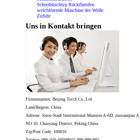
Schreibtischtyp Rückflutofen
weichlötende Maschine der Welle
Zufuhr
Uns in Kontakt bringen
Firmennamen: Beijing Torch Co.,Ltd
Land/Region: China
Adresse: Stern-Stadt International Mansion A-6D, jiuxianqiao A
NO.10, Chaoyang District, Peking China
Zip/Post Code: 100016
Telefon: 086-010-60509015-890.889.892