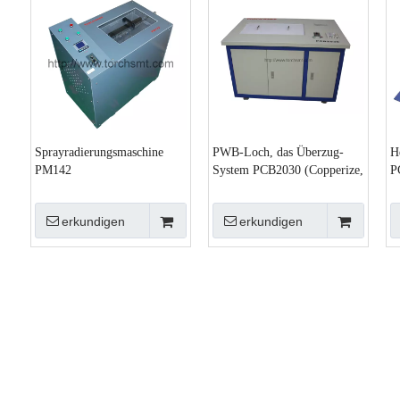
Sprayradierungsmaschine
PWB-Loch, das Überzug-
H
PM142
System PCB2030 (Copperize,
P
metallisiert)
erkundigen
erkundigen