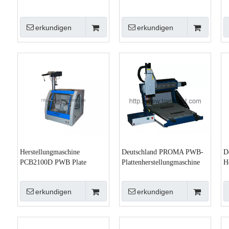
erkundigen
erkundigen
Herstellungmaschine
Deutschland PROMA PWB-
D
PCB2100D PWB Plate
Plattenherstellungmaschine
H
CNC3000
C
erkundigen
erkundigen