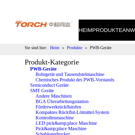
Tel.: 400-998-9522 E-Mail: sales@torch.cc
HEIM
PRODUKTE
ANW
Sie sind hier:
Heim
»
Produkte
»
PWB-Geräte
Produkt-Kategorie
PWB-Geräte
Bohrgerät und Tausendstelmaschine
Chemisches Produkt des PWB-Vorstands
Semiconduct Geräte
SMT Geräte
Andere Maschinen
BGA Überarbeitungsstation
Förderwerkrückflutofen
Kompaktes Rückflut-Lötmittel-System
Kontrollenmaschine
LED pick&amp;place Maschine
Pick&amp;place Maschine
Schablonedrucker