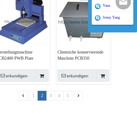
sales@tor
Yana
Jenny Yang
erstellungmaschine
Chemische konservierende
CB2400 PWB Plate
Maschine PCB350
erkundigen
erkundigen
1
2
3
4
5