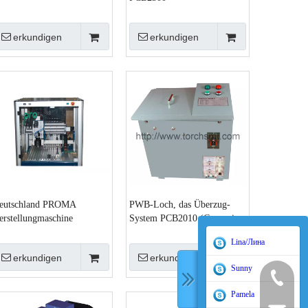
erkundigen
erkundigen
eutschland PROMA
PWB-Loch, das Überzug-
erstellungmaschine
System PCB2010 (Copperize,
NC3200A PWB Plate
metallisiert)
Lina/Лина
erkundigen
erkundigen
Sunny
400-998-
Pamela