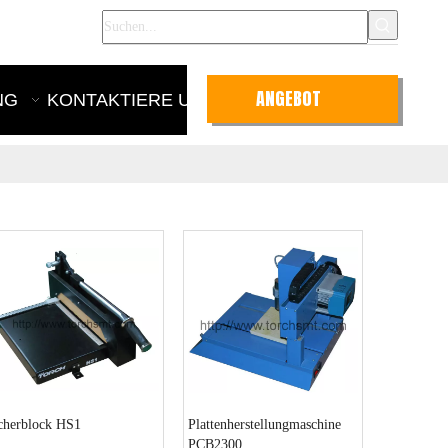
nglish
ANGEBOT
NG
KONTAKTIERE UNS
ANFRAGEN
cherblock HS1
Plattenherstellungmaschine
PCB2300